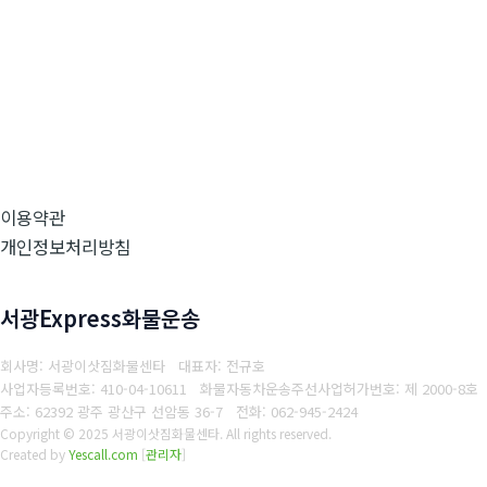
이용약관
개인정보처리방침
서광Express화물운송
회사명: 서광이삿짐화물센타 대표자: 전규호
사업자등록번호: 410-04-10611
화물자동차운송주선사업허가번호: 제 2000-8호
주소: 62392 광주 광산구 선암동 36-7
전화: 062-945-2424
Copyright © 2025 서광이삿짐화물센타. All rights reserved.
Created by
Yescall.com
[
관리자
]