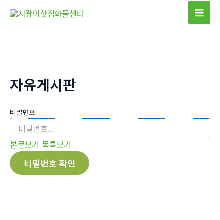
콘
텐
Mai
츠
Men
로
건
너
자유게시판
뛰
기
비밀번호
본문보기
목록보기
비밀번호 확인