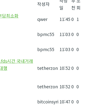
작성
추
조
작성자
일
천
회
체부담최소화
qwer
11:45
0
1
bpmc55
11:03
0
0
bpmc55
11:03
0
0
소fds시간 국내거래
매대행
tetherzon
10:52
0
0
tetherzon
10:52
0
0
bitcoinsyri
10:47
0
0