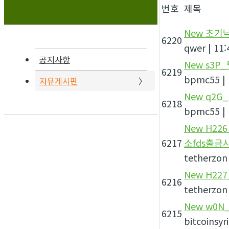
번호
제목
New
초기낙
6220
qwer
|
11:
공지사항
New
s3P
6219
bpmc55
|
자유게시판
New
q2G
6218
bpmc55
|
New
H22
6217
소fds출금
tetherzon
New
H22
6216
tetherzon
New
w0N_
6215
bitcoinsyri