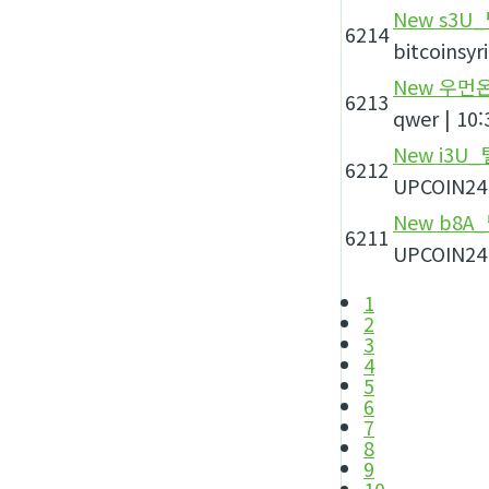
New
s3U_
6214
bitcoinsyri
New
우먼온
6213
qwer
|
10:
New
i3U
6212
UPCOIN24
New
b8A
6211
UPCOIN24
1
2
3
4
5
6
7
8
9
10