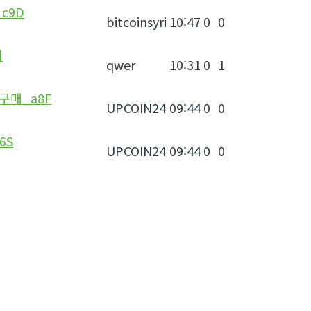
c9D
bitcoinsyri
10:47
0
0
기
qwer
10:31
0
1
구매_a8F
UPCOIN24
09:44
0
0
6S
UPCOIN24
09:44
0
0