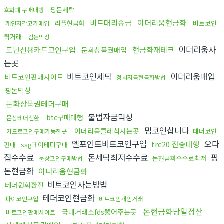
핑돈세탁
호화폐 구매대행
비트대리송금
이더리움현금화
리플현금화
비트코인
개인지갑고가매입
퀵거래
검돈믹싱
이더리움사
도난신용카드코인구입
현금화재테크
문화상품권매입
는곳
비트코인세탁
이더리움매입
비트코인판매사이트
정치자금현금화방법
핑돈믹싱
문화상품권테더구매
불법자금믹싱
btc구매대행
문상테더전환
밈코인삽니다
이더리움클레식사는곳
테더코인
카드로코인구매가능한곳
엘포인트비트코인구입
오다
trc20 전송대행
판매
ssg페이테더구매
집수수료
돈세탁최저수수료
핑
돈현금화수수료최저
문상코인구매방법
돈현금화
이더리움현금화
비트코인사는방법
테더원화환전
테더코인현금화
파이코인구입
비트코인개인거래
돈현금화당일정산
국내거래소fds뚫어주는곳
비트코인판매사이트