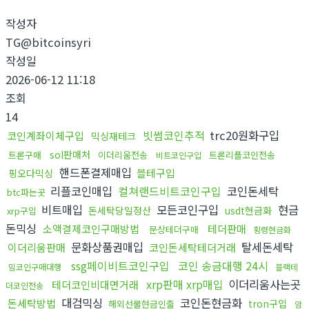
작성자
TG@bitcoinsyri
작성일
2026-06-12 11:18
조회
14
빗썸코인추적
trc20원화구입
코인계좌이체구입
믹싱재테크
sol판매처
트론구매
이더리움전송
트론리플코인전송
비트코인구입
핸드폰결제매입
블테구입
핑오다믹싱
리플코인매입
컬쳐랜드비트코인구입
코인돈세탁
btc파는곳
비트매입
모든코인구입
현금
돈세탁당일정산
usdt현금화
xrp구입
돈믹싱
소액결제코인구매방법
테더판매
문상테더구매
횡령현금화
문화상품권매입
탈세돈세탁
이더리움판매
코인돈세탁테더거래
ssg페이비트코인구입
코인 송금대행 24시
밈코인구매대행
블랙테
xrp판매 xrp매입
이더리움사는곳
테더코인비대면거래
더코인전송
대검믹싱
코인돈현금화
돈세탁방법
tron구입
해외선물현금인출
암