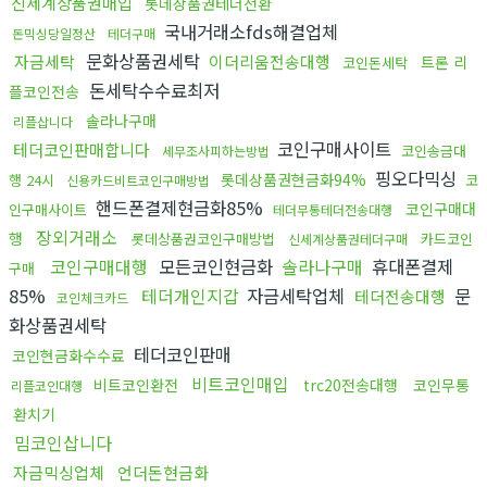
신세계상품권매입
롯데상품권테더전환
국내거래소fds해결업체
돈믹싱당일정산
테더구매
문화상품권세탁
자금세탁
이더리움전송대행
트론 리
코인돈세탁
돈세탁수수료최저
플코인전송
솔라나구매
리플삽니다
코인구매사이트
테더코인판매합니다
코인송금대
세무조사피하는방법
핑오다믹싱
롯데상품권현금화94%
행 24시
코
신용카드비트코인구매방법
핸드폰결제현금화85%
코인구매대
인구매사이트
테더무통테더전송대행
장외거래소
행
롯데상품권코인구매방법
카드코인
신세계상품권테더구매
코인구매대행
모든코인현금화
솔라나구매
휴대폰결제
구매
85%
테더개인지갑
자금세탁업체
문
테더전송대행
코인체크카드
화상품권세탁
테더코인판매
코인현금화수수료
비트코인매입
비트코인환전
trc20전송대행
코인무통
리플코인대행
환치기
밈코인삽니다
자금믹싱업체
언더돈현금화