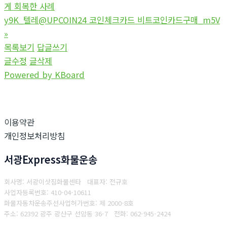
게 회복한 사례
y9K_텔레@UPCOIN24 코인체크카드 비트코인카드구매_m5V
»
목록보기
답글쓰기
글수정
글삭제
Powered by KBoard
이용약관
개인정보처리방침
서광Express화물운송
회사명: 서광이삿짐화물센타 대표자: 전규호
사업자등록번호: 410-04-10611
화물자동차운송주선사업허가번호: 제 2000-8호
주소: 62392 광주 광산구 선암동 36-7
전화: 062-945-2424