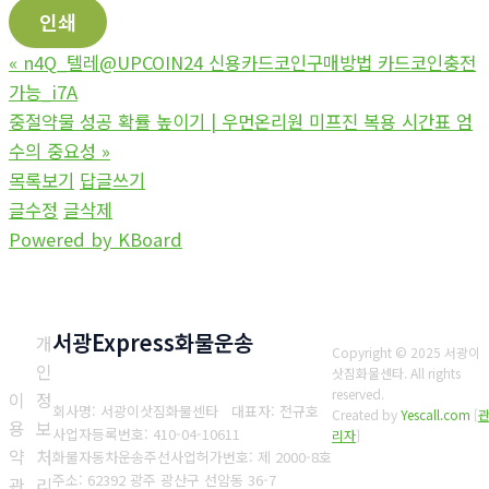
인쇄
«
n4Q_텔레@UPCOIN24 신용카드코인구매방법 카드코인충전
가능_i7A
중절약물 성공 확률 높이기 | 우먼온리원 미프진 복용 시간표 엄
수의 중요성
»
목록보기
답글쓰기
글수정
글삭제
Powered by KBoard
서광Express화물운송
개
Copyright © 2025 서광이
인
삿짐화물센타. All rights
reserved.
이
정
회사명: 서광이삿짐화물센타 대표자: 전규호
Created by
Yescall.com
[
용
보
사업자등록번호: 410-04-10611
리자
]
약
처
화물자동차운송주선사업허가번호: 제 2000-8호
주소: 62392 광주 광산구 선암동 36-7
관
리