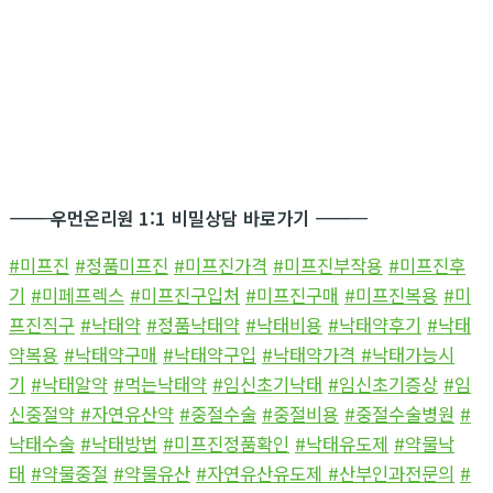
―――――――――――
우먼온리원 1:1 비밀상담 바로가기
―――――――――――
#미프진
#정품미프진
#미프진가격
#미프진부작용
#미프진후
기
#미페프렉스
#미프진구입처
#미프진구매
#미프진복용
#미
프진직구
#낙태약
#정품낙태약
#낙태비용
#낙태약후기
#낙태
약복용
#낙태약구매
#낙태약구입
#낙태약가격
#낙태가능시
기
#낙태알약
#먹는낙태약
#임신초기낙태
#임신초기증상
#임
신중절약
#자연유산약
#중절수술
#중절비용
#중절수술병원
#
낙태수술
#낙태방법
#미프진정품확인
#낙태유도제
#약물낙
태
#약물중절
#약물유산
#자연유산유도제
#산부인과전문의
#