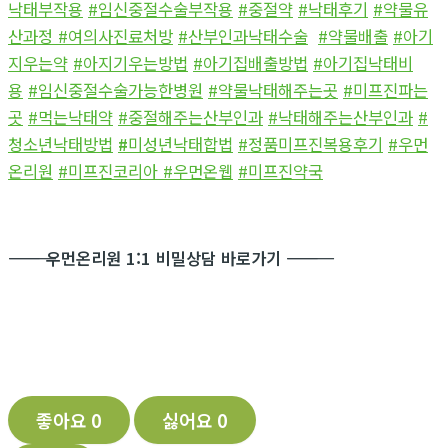
낙태부작용
#임신중절수술부작용
#중절약
#낙태후기
#약물유
산과정
#여의사진료처방
#산부인과낙태수술
#약물배출
#아기
지우는약
#아지기우는방법
#아기집배출방법
#아기집낙태비
용
#임신중절수술가능한병원
#약물낙태해주는곳
#미프진파는
곳
#먹는낙태약
#중절해주는산부인과
#낙태해주는산부인과
#
청소년낙태방법
#
미성년낙태합법
#정품미프진복용후기
#우먼
온리원
#미프진코리아
#우먼온웹
#미프진약국
―――――――――――
우먼온리원 1:1 비밀상담 바로가기
―――――――――――
좋아요
0
싫어요
0