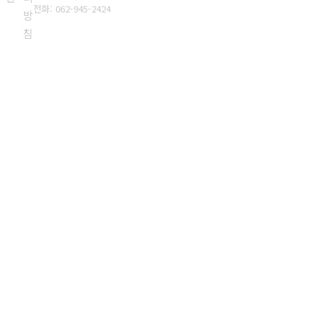
전화: 062-945-2424
방
침