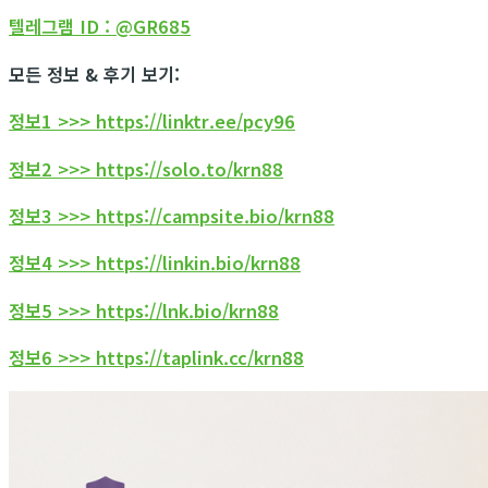
텔레그램 ID : @GR685
모든 정보 & 후기 보기:
정보1 >>> https://linktr.ee/pcy96
정보2 >>> https://solo.to/krn88
정보3 >>> https://campsite.bio/krn88
정보4 >>> https://linkin.bio/krn88
정보5 >>> https://lnk.bio/krn88
정보6 >>> https://taplink.cc/krn88